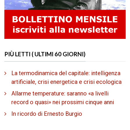
PIÙ LETTI ( ULTIMI 60 GIORNI)
La termodinamica del capitale: intelligenza
artificiale, crisi energetica e crisi ecologica
Allarme temperature: saranno «a livelli
record o quasi» nei prossimi cinque anni
In ricordo di Ernesto Burgio