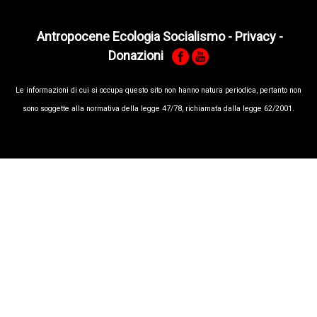
Antropocene Ecologia Socialismo
-
Privacy
-
Donazioni
Le informa­zioni di cui si occupa questo sito non hanno na­tura periodica, pertanto non
sono sog­gette alla normativa della legge 47/78, richiamata dalla leg­ge 62/­2001.