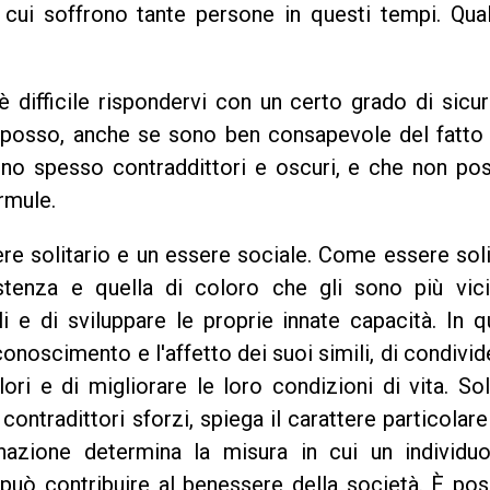
 cui soffrono tante persone in questi tempi. Qual
 è difficile rispondervi con un certo grado di sicu
 posso, anche se sono ben consapevole del fatto 
sono spesso contraddittori e oscuri, e che non p
ormule.
re solitario e un essere sociale. Come essere soli
stenza e quella di coloro che gli sono più vicin
li e di sviluppare le proprie innate capacità. In 
conoscimento e l'affetto dei suoi simili, di condivid
lori e di migliorare le loro condizioni di vita. So
contradittori sforzi, spiega il carattere particolare
nazione determina la misura in cui un individu
 può contribuire al benessere della società. È pos