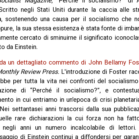
ocialist Magazine
, “Perché il socialismo?” di A
Scritto negli Stati Uniti durante la caccia alle s
ida, sostenendo una causa per il socialismo che n
Eppure, la sua stessa esistenza è stata fonte di imb
mente cercato di sminuirne il significato iconocla
o da Einstein.
a un dettagliato commento di John Bellamy Fos
onthly Review Press
.
L'introduzione di Foster ra
bbe per tutta la vita nei confronti del socialismo
azione di “Perché il socialismo?”, e contestua
nto in cui entriamo in un'epoca di crisi planetari
ei settantasei anni trascorsi dalla sua pubblicaz
elle rare dichiarazioni la cui forza non ha fatt
negli anni un numero incalcolabile di lettori.
ggio di Einstein continui a diffondersi per garant