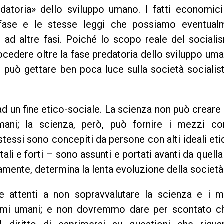
edatoria» dello sviluppo umano. I fatti economici
 fase e le stesse leggi che possiamo eventual
i ad altre fasi. Poiché lo scopo reale del social
cedere oltre la fase predatoria dello sviluppo uma
 può gettare ben poca luce sulla società socialis
d un fine etico-sociale. La scienza non può creare f
mani; la scienza, però, può fornire i mezzi co
 stessi sono concepiti da persone con alti ideali eti
tali e forti – sono assunti e portati avanti da quella
amente, determina la lenta evoluzione della società
 attenti a non sopravvalutare la scienza e i m
blemi umani; e non dovremmo dare per scontato ch