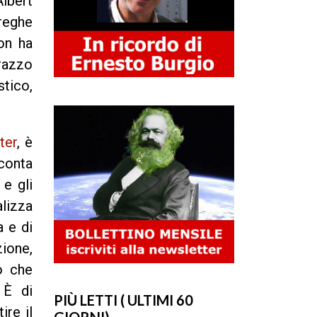
lbert
treghe
on ha
arazzo
stico,
ter
, è
cconta
 e gli
lizza
a e di
ione,
o che
 È di
PIÙ LETTI ( ULTIMI 60
ire il
GIORNI)