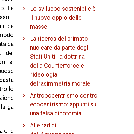
o. La
Lo sviluppo sostenibile è
sso i
il nuovo oppio delle
li da
masse
eriodo
La ricerca del primato
ata da
nucleare da parte degli
i dei
Stati Uniti: la dottrina
ri si
della Counterforce e
paese
l’ideologia
 casta
dell’asimmetria morale
trollo
Antropocentrismo contro
zione
ecocentrismo: appunti su
 larga
una falsa dicotomia
Alle radici
la che