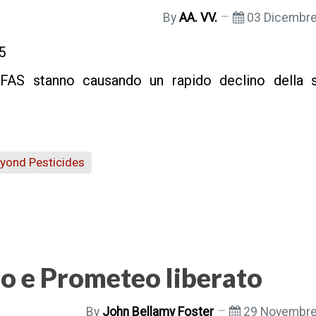
By
AA. VV.
03 Dicembr
5
 PFAS stanno causando un rapido declino della s
yond Pesticides
 e Prometeo liberato
By
John Bellamy Foster
29 Novembre