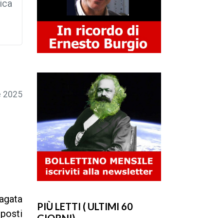
ica
e 2025
dagata
PIÙ LETTI ( ULTIMI 60
mposti
GIORNI)