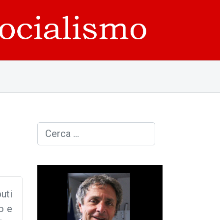
Cerca
uti
co e