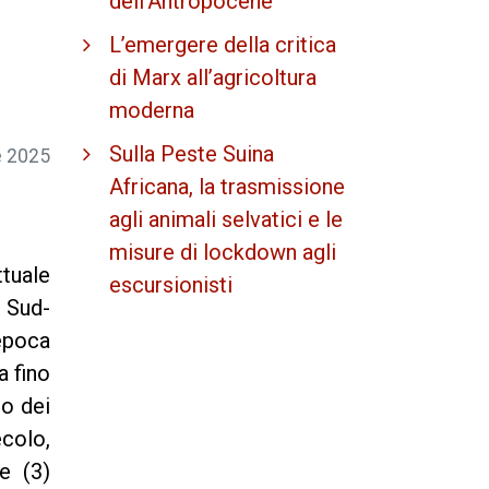
dell'Antropocene
L’emergere della critica
di Marx all’agricoltura
moderna
Sulla Peste Suina
 2025
Africana, la trasmissione
agli animali selvatici e le
misure di lockdown agli
ttuale
escursionisti
 Sud-
epoca
a fino
to dei
ecolo,
e (3)