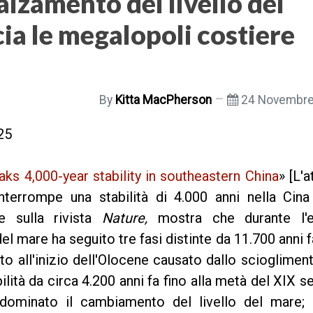
nalzamento del livello del
a le megalopoli costiere
By
Kitta MacPherson
24 Novembre
25
ks 4,000-year stability in southeastern China
» [L'a
nterrompe una stabilità di 4.000 anni nella Cina
re sulla rivista
Nature,
mostra che durante l'
del mare ha seguito tre fasi distinte da 11.700 anni f
nto all'inizio dell'Olocene causato dallo scioglimen
bilità da circa 4.200 anni fa fino alla metà del XIX s
dominato il cambiamento del livello del mare; 