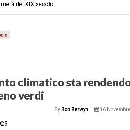
a metà del XIX secolo.
bale
nto climatico sta rendend
eno verdi
By
Bob Berwyn
16 Novembre
025