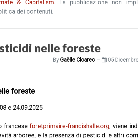
mate & Capitalism.
La pubblicazione non impl
itica dei contenuti.
ticidi nelle foreste
By
Gaëlle Cloarec
05 Dicembr
lle foreste
.08 e 24.09.2025
ito francese
foretprimaire-francishalle.org
, viene in
avità arboree, e la presenza di pesticidi e altri co