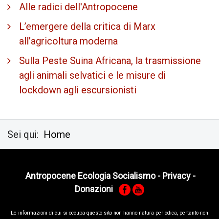
Alle radici dell'Antropocene
L’emergere della critica di Marx
all’agricoltura moderna
Sulla Peste Suina Africana, la trasmissione
agli animali selvatici e le misure di
lockdown agli escursionisti
Sei qui:
Home
Antropocene Ecologia Socialismo
-
Privacy
-
Donazioni
Le informa­zioni di cui si occupa questo sito non hanno na­tura periodica, pertanto non