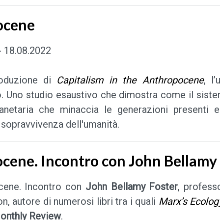
ocene
- 18.08.2022
troduzione di
Capitalism in the Anthropocene
, l
o. Uno studio esaustivo che dimostra come il sist
anetaria che minaccia le generazioni presenti e
a sopravvivenza dell'umanità.
ocene. Incontro con John Bellamy 
ocene. Incontro con
John Bellamy Foster
, profess
on, autore di numerosi libri tra i quali
Marx’s Ecolog
onthly Review
.