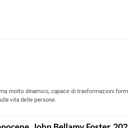
ema molto dinamico, capace di trasformazioni formid
lla vita delle persone.
opocene. John Bellamy Foster, 20