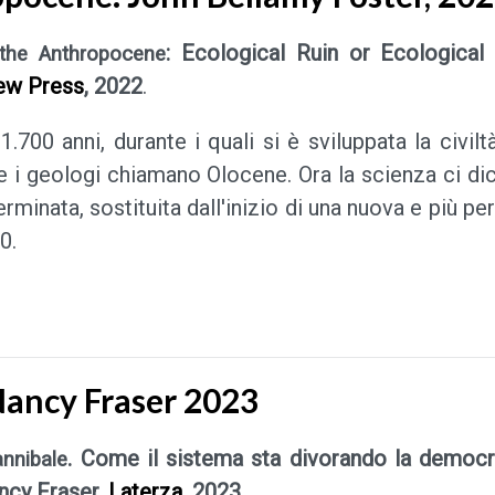
: Ecological Ruin or Ecological
 the Anthropocene
ew Press
, 2022
.
1.700 anni, durante i quali si è sviluppata la civilt
e i geologi chiamano Olocene. Ora la scienza ci dic
erminata, sostituita dall'inizio di una nuova e più p
0.
Nancy Fraser 2023
. Come il sistema sta divorando la democra
annibale
ancy Fraser,
Laterza
, 2023
.