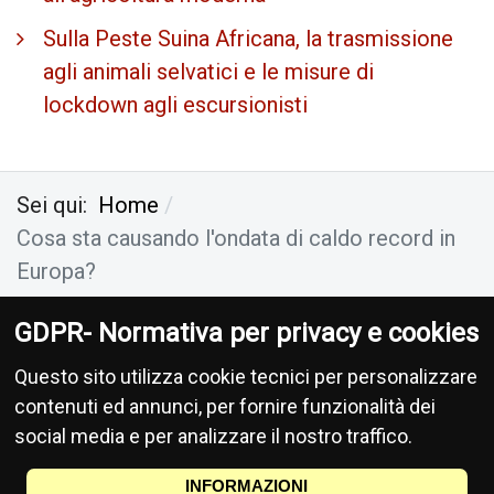
Sulla Peste Suina Africana, la trasmissione
agli animali selvatici e le misure di
lockdown agli escursionisti
Sei qui:
Home
Cosa sta causando l'ondata di caldo record in
Europa?
GDPR- Normativa per privacy e cookies
Antropocene Ecologia Socialismo
-
Privacy
-
Questo sito utilizza cookie tecnici per personalizzare
Donazioni
contenuti ed annunci, per fornire funzionalità dei
social media e per analizzare il nostro traffico.
Le informa­zioni di cui si occupa questo sito non hanno na­tura periodica, pertanto non
sono sog­gette alla normativa della legge 47/78, richiamata dalla leg­ge 62/­2001.
INFORMAZIONI