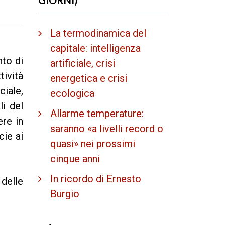
La termodinamica del
capitale: intelligenza
nto di
artificiale, crisi
tività
energetica e crisi
iale,
ecologica
li del
Allarme temperature:
ere in
saranno «a livelli record o
cie ai
quasi» nei prossimi
cinque anni
In ricordo di Ernesto
 delle
Burgio