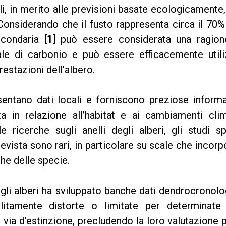
, in merito alle previsioni basate ecologicamente,
 Considerando che il fusto rappresenta circa il 70%
secondaria
[1]
può essere considerata una ragion
le di carbonio e può essere efficacemente utili
restazioni dell'albero.
entano dati locali e forniscono preziose informa
ta in relazione all’habitat e ai cambiamenti clim
 ricerche sugli anelli degli alberi, gli studi s
revista sono rari, in particolare su scale che incor
che delle specie.
egli alberi ha sviluppato banche dati dendrocronol
litamente distorte o limitate per determinate 
via d’estinzione, precludendo la loro valutazione 