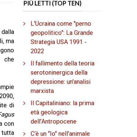
PIÙ LETTI (TOP TEN)
L'Ucraina come "perno
dalla
geopolitico": La Grande
li, ma
Strategia USA 1991 -
engono
2022
, che
Il fallimento della teoria
serotoninergica della
depressione: un'analisi
 ampie
marxista
 2090,
Il Capitaliniano: la prima
te di
età geologica
Fagus
dell’Antropocene
ca con
 tutta
C’è un "Io" nell'animale