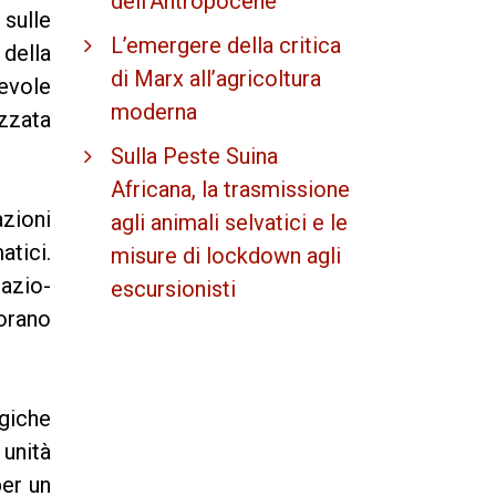
dell'Antropocene
 sulle
L’emergere della critica
 della
di Marx all’agricoltura
evole
moderna
zzata
Sulla Peste Suina
Africana, la trasmissione
zioni
agli animali selvatici e le
atici.
misure di lockdown agli
pazio-
escursionisti
porano
ogiche
unità
per un