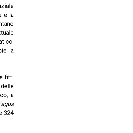
aziale
e e la
ntano
ttuale
atico.
cie a
 fitti
delle
co, a
Fagus
 e 324