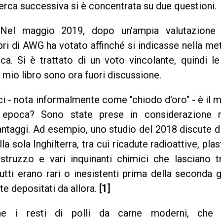
cerca successiva si è concentrata su due questioni.
 Nel maggio 2019, dopo un'ampia valutazione 
bri di AWG ha votato affinché si indicasse nella me
a. Si è trattato di un voto vincolante, quindi le
l mio libro sono ora fuori discussione.
ici - nota informalmente come "chiodo d'oro" - è il m
va epoca? Sono state prese in considerazione 
antaggi. Ad esempio, uno studio del 2018 discute d
a sola Inghilterra, tra cui ricadute radioattive, plas
estruzzo e vari inquinanti chimici che lasciano 
Tutti erano rari o inesistenti prima della seconda 
te depositati da allora.
[1]
one i resti di polli da carne moderni, che