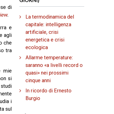
ese di
iew
.
La termodinamica del
capitale: intelligenza
rra e
artificiale, crisi
e agli
energetica e crisi
o che
ecologica
so tra
Allarme temperature:
saranno «a livelli record o
e mie
quasi» nei prossimi
non si
cinque anni
 studi
In ricordo di Ernesto
mente
Burgio
udia i
ta sul