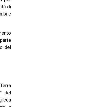
ità di
nibile
amento
parte
o del
 Terra
" del
greca