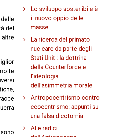
Lo sviluppo sostenibile è
il nuovo oppio delle
delle
masse
tà del
 altre
La ricerca del primato
nucleare da parte degli
Stati Uniti: la dottrina
iglior
della Counterforce e
molte
l’ideologia
iversi
dell’asimmetria morale
tiche,
Antropocentrismo contro
tracce
ecocentrismo: appunti su
guerra
una falsa dicotomia
Alle radici
 sono