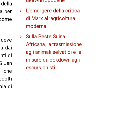
dell'Antropocene
della
L’emergere della critica
a per
di Marx all’agricoltura
 come
moderna
Sulla Peste Suina
 deve
Africana, la trasmissione
ta dai
agli animali selvatici e le
nti di
misure di lockdown agli
WG Jan
escursionisti
e che
ccolti
ia di