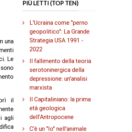
PIÙ LETTI (TOP TEN)
L'Ucraina come "perno
geopolitico": La Grande
Strategia USA 1991 -
in una
2022
amenti
ci. Le
Il fallimento della teoria
, sono
serotoninergica della
mento
depressione: un'analisi
marxista
Il Capitaliniano: la prima
rì il
età geologica
mente
dell’Antropocene
i agli
difica
C’è un "Io" nell'animale