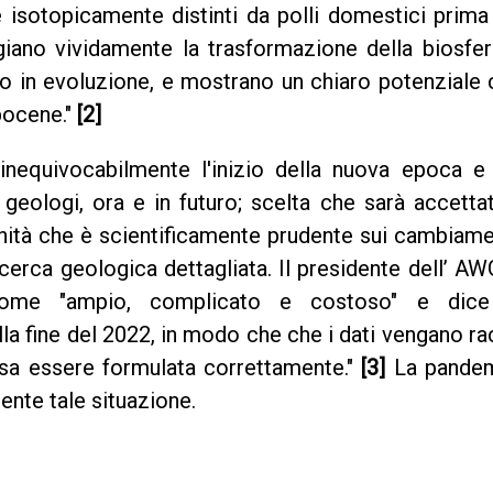
isotopicamente distinti da polli domestici prima 
giano vividamente la trasformazione della biosfer
o in evoluzione, e mostrano un chiaro potenziale
pocene."
[2]
 inequivocabilmente l'inizio della nuova epoca e
 geologi, ora e in futuro; scelta che sarà accetta
nità che è scientificamente prudente sui cambiame
cerca geologica dettagliata. Il presidente dell’ A
 come "ampio, complicato e costoso" e dic
a fine del 2022, in modo che che i dati vengano ra
ssa essere formulata correttamente."
[3]
La pandem
ente tale situazione.