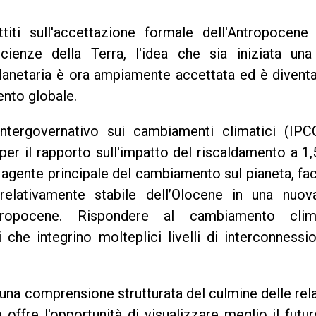
titi sull'accettazione formale dell'Antropocene
scienze della Terra, l'idea che sia iniziata una
planetaria è ora ampiamente accettata ed è divent
ento globale.
ntergovernativo sui cambiamenti climatici (IPC
per il rapporto sull'impatto del riscaldamento a 1
n agente principale del cambiamento sul pianeta, f
 relativamente stabile dell’Olocene in una nuov
ropocene. Rispondere al cambiamento clim
 che integrino molteplici livelli di interconnessi
una comprensione strutturata del culmine delle rel
ffre l'opportunità di visualizzare meglio il futu