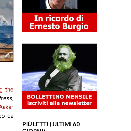
g the
ress,
Aakar
sco da
PIÙ LETTI ( ULTIMI 60
GIORNI)