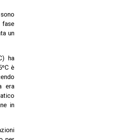
 sono
 fase
ata un
C) ha
,5ºC è
acendo
a era
atico
one in
azioni
ro per